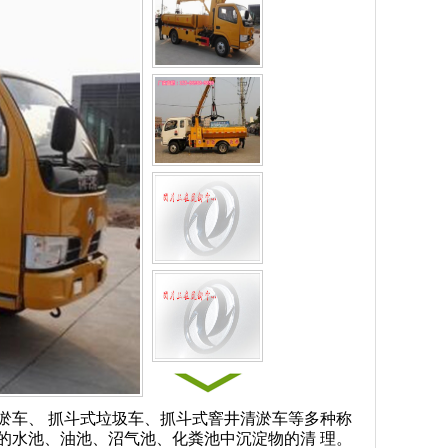
淤车、 抓斗式垃圾车、抓斗式窨井清淤车等多种称
的水池、油池、沼气池、化粪池中沉淀物的清 理。