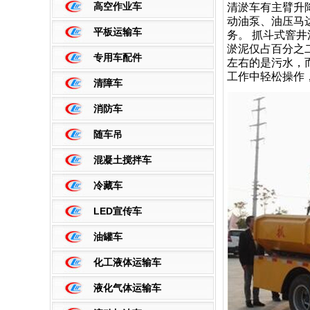
高空作业车
清淤车有主臂升
动油泵、油压马
平板运输车
务。 抓斗式窨
淤泥仅占百分之
专用车配件
左右的是污水，而
工作中轻松操作
清障车
消防车
随车吊
混凝土搅拌车
冷藏车
LED宣传车
油罐车
化工液体运输车
液化气体运输车