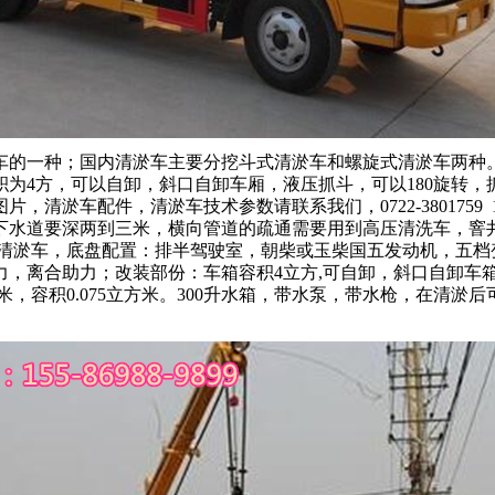
车的一种；国内清淤车主要分挖斗式清淤车和螺旋式清淤车两种
为4方，可以自卸，斜口自卸车厢，液压抓斗，可以180旋转，抓斗最
，清淤车配件，清淤车技术参数请联系我们，0722-3801759 15
下水道要深两到三米，横向管道的疏通需要用到高压清洗车，窨
淤车，底盘配置：排半驾驶室，朝柴或玉柴国五发动机，五档变速箱，
力，离合助力；改装部份：车箱容积4立方,可自卸，斜口自卸车箱
2米，容积0.075立方米。300升水箱，带水泵，带水枪，在清淤