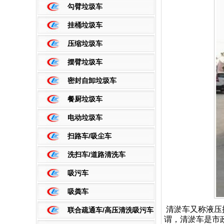
勾臂垃圾车
挂桶垃圾车
压缩垃圾车
摆臂垃圾车
密封自卸垃圾车
餐厨垃圾车
电动垃圾车
扫路车/吸尘车
洗扫车/道路清洗车
吸污车
吸粪车
清淤车又称液压
联合疏通车/高压清洗吸污车
谓，清淤车是市