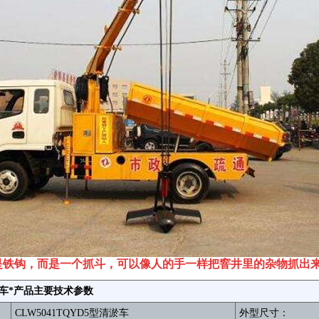
是铁钩，而是一个抓斗，可以像人的手一样把窨井里的杂物抓出
车*
产品主要技术参数
CLW5041TQYD5型清淤车
外型尺寸：