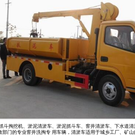
抓斗掏挖机、淤泥清淤车、淤泥抓斗车、窨井清淤车、下水道清
政部门的专业窨井洗掏专 用车辆，清淤车适用于城乡工厂、矿山