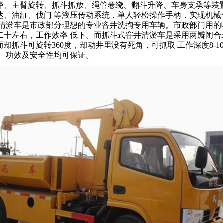
降、主臂旋转、抓斗抓放、绳管卷绕、翻斗升降、车身支承等装
达、油缸、伐门 等液压传动系统，单人轻松操作手柄，实现机械
井清淤车是市政部分理想的专业窨井洗掏专用车辆。市政部门用的
二十左右，工作效率 低下。而抓斗式窨井清淤车是采用两瓣闭合
却抓斗可旋转360度，却动井里没有死角，可抓取 工作深度8-
， 功效及安全性均可保证。