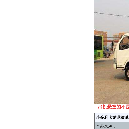
吊机悬挂的不
小多利卡淤泥清淤
产品名称：