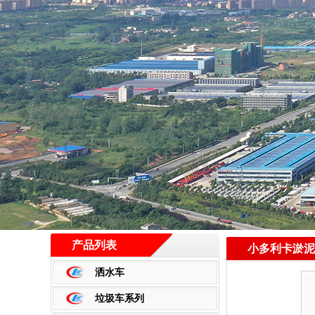
产品列表
小多利卡淤泥
洒水车
垃圾车系列