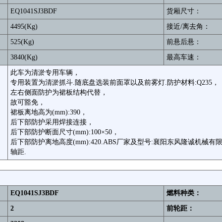
EQ1041SJ3BDF
货厢尺寸：
4495(Kg)
接近/离去角：
525(Kg)
前悬后悬：
3840(Kg)
最高车速：
此车为清淤专用车辆，
专用装置为清淤抓斗.随底盘选装前面罩以及前雾灯.防护材料:Q235，
左右侧面防护为裙板结构代替，
故可豁免，
裙板离地高为(mm):390，
后下部防护采用焊接连接，
后下部防护断面尺寸(mm):100×50，
后下部防护离地高度(mm):420.ABS厂家及型号:襄阳东风隆诚机械有限责任公
轴距.
EQ1041SJ3BDF
燃料种类：
2
前轮距：