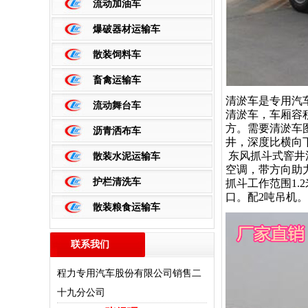
流动加油车
爆破器材运输车
散装饲料车
畜禽运输车
清淤车是专用汽
流动舞台车
清淤车，车厢容积
方。需要清淤车图片
沥青洒布车
井，深度比横向
东风抓斗式窨井清
散装水泥运输车
空调，带方向助
护栏清洗车
抓斗工作范围1.
口。配2吨吊机。
散装粮食运输车
联系我们
更多>>
程力专用汽车股份有限公司销售二
十九分公司