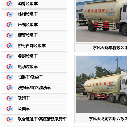
勾臂垃圾车
挂桶垃圾车
压缩垃圾车
摆臂垃圾车
密封自卸垃圾车
东风天锦单桥散装
餐厨垃圾车
电动垃圾车
扫路车/吸尘车
洗扫车/道路清洗车
吸污车
吸粪车
东风天龙前四后八散
联合疏通车/高压清洗吸污车