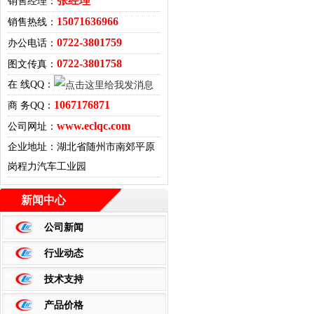
张经理
销售经理：
15071636966
销售热线：
0722-3801759
办公电话：
0722-3801758
图文传真：
在 线QQ：
1067176871
商 务QQ：
www.eclqc.com
公司网址：
企业地址：湖北省随州市南郊平原
岗程力汽车工业园
新闻中心
公司新闻
行业动态
技术支持
产品价格