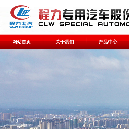
网站首页
关于我们
产品中心